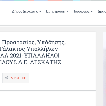
Δήμος Δεσκάτης
Ενημέρωση
Τουρισμός
Δρασ
Ποιότητας Ζωής
ΚΕΝΤΡΟ ΚΟΙΝΟΤΗΤΑΣ ΔΕΣΚΑΤΗΣ
Δημοπρασίες-Διαγωνισμοί – Έργα
Απολογισμοί – Ισολογισμοί Δήμου
Δηλώσεις περιουσιακής κατάστασης αιρετών
ΚΕΝΤΡΟ ΚΟΙΝΟΤΗΤΑΣ – ΠΛΗΡΟΦΟΡΗΣΗ
 Προστασίας, Υπόδησης,
 Γάλακτος Υπαλλήλων
ΑΛΑ 2021-ΥΠΑΛΛΗΛΟΙ
ΛΟΥΣ Δ.Ε. ΔΕΣΚΑΤΗΣ
SHARE THIS