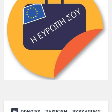
ODHGIES DASIKWN PYRKAGIWN