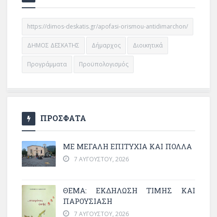
https://dimos-deskatis.gr/apofasi-orismou-antidimarchon/
ΔΗΜΟΣ ΔΕΣΚΑΤΗΣ
Δήμαρχος
Διοικητικά
Προγράμματα
Προϋπολογισμός
ΠΡΟΣΦΑΤΑ
ΜΕ ΜΕΓΆΛΗ ΕΠΙΤΥΧΊΑ ΚΑΙ ΠΟΛΛΆ
7 ΑΥΓΟΎΣΤΟΥ, 2026
ΘΈΜΑ: ΕΚΔΉΛΩΣΗ ΤΙΜΉΣ ΚΑΙ
ΠΑΡΟΥΣΊΑΣΗ
7 ΑΥΓΟΎΣΤΟΥ, 2026