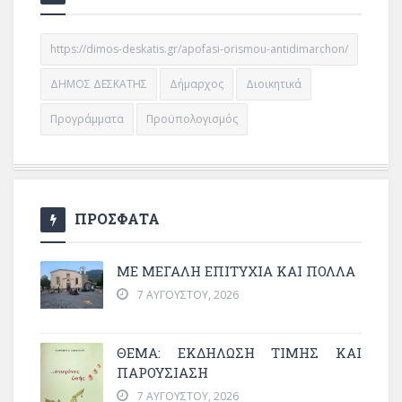
https://dimos-deskatis.gr/apofasi-orismou-antidimarchon/
ΔΗΜΟΣ ΔΕΣΚΑΤΗΣ
Δήμαρχος
Διοικητικά
Προγράμματα
Προϋπολογισμός
ΠΡΟΣΦΑΤΑ
ΜΕ ΜΕΓΆΛΗ ΕΠΙΤΥΧΊΑ ΚΑΙ ΠΟΛΛΆ
7 ΑΥΓΟΎΣΤΟΥ, 2026
ΘΈΜΑ: ΕΚΔΉΛΩΣΗ ΤΙΜΉΣ ΚΑΙ
ΠΑΡΟΥΣΊΑΣΗ
7 ΑΥΓΟΎΣΤΟΥ, 2026