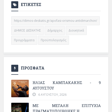
ΕΤΙΚΕΤΕΣ
https://dimos-deskatis.gr/apofasi-orismou-antidimarchon/
ΔΗΜΟΣ ΔΕΣΚΑΤΗΣ
Δήμαρχος
Διοικητικά
Προγράμματα
Προϋπολογισμός
ΠΡΟΣΦΑΤΑ
ΗΛΙΑΣ ΚΑΜΠΑΚΑΚΗΣ - 9
ΑΥΓΟΥΣΤΟΥ
6 ΑΥΓΟΎΣΤΟΥ, 2026
ΜΕ ΜΕΓΆΛΗ ΕΠΙΤΥΧΊΑ
ΠΡΑΓΜΑΤΟΠΟΙΉΘΗΚΕ Η