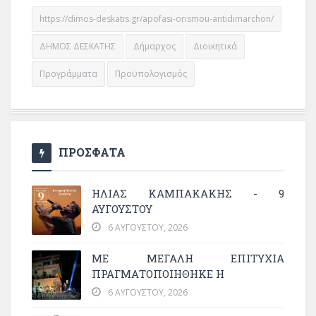
https://dimos-deskatis.gr/apofasi-orismou-antidimarchon/
ΔΗΜΟΣ ΔΕΣΚΑΤΗΣ
Δήμαρχος
Διοικητικά
Προγράμματα
Προϋπολογισμός
ΠΡΟΣΦΑΤΑ
ΗΛΙΑΣ ΚΑΜΠΑΚΑΚΗΣ - 9
ΑΥΓΟΥΣΤΟΥ
6 ΑΥΓΟΎΣΤΟΥ, 2026
ΜΕ ΜΕΓΆΛΗ ΕΠΙΤΥΧΊΑ
ΠΡΑΓΜΑΤΟΠΟΙΉΘΗΚΕ Η
6 ΑΥΓΟΎΣΤΟΥ, 2026