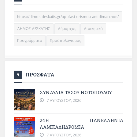
https://dimos-deskatis.gr/apofasi-orismou-antidimarchon/
ΔΗΜΟΣ ΔΕΣΚΑΤΗΣ
Δήμαρχος
Διοικητικά
Προγράμματα
Προϋπολογισμός
ΠΡΟΣΦΑΤΑ
ΣΥΝΑΥΛΙΑ ΤΑΣΟΥ ΝΟΤΟΠΟΥΛΟΥ
7 ΑΥΓΟΎΣΤΟΥ, 2026
24Η ΠΑΝΕΛΛΗΝΙΑ
ΛΑΜΠΑΔΗΔΡΟΜΙΑ
7 ΑΥΓΟΎΣΤΟΥ, 2026