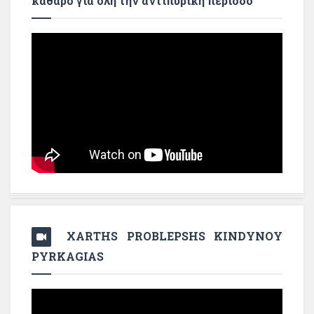
καθαρό για όλη την αντιπυρική περίοδο
XARTHS PROBLEPSHS KINDYNOY
PYRKAGIAS