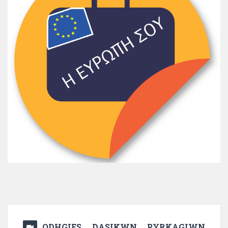
ODHGIES DASIKWN PYRKAGIWN