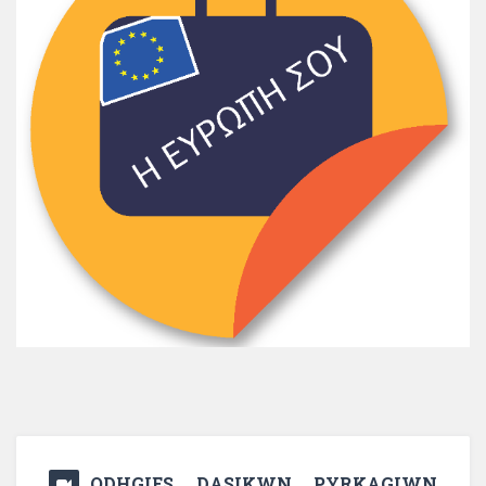
ODHGIES DASIKWN PYRKAGIWN