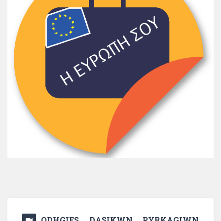
ODHGIES DASIKWN PYRKAGIWN