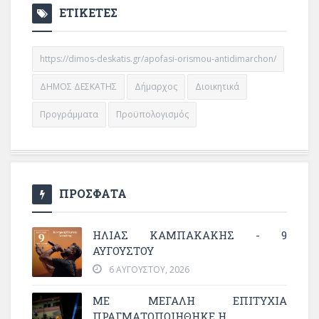
ΕΤΙΚΕΤΕΣ
https://dimos-deskatis.gr/apofasi-orismou-antidimarchon/
ΔΗΜΟΣ ΔΕΣΚΑΤΗΣ
Δήμαρχος
Διοικητικά
Προγράμματα
Προϋπολογισμός
ΠΡΟΣΦΑΤΑ
ΗΛΙΑΣ ΚΑΜΠΑΚΑΚΗΣ - 9
ΑΥΓΟΥΣΤΟΥ
6 ΑΥΓΟΎΣΤΟΥ, 2026
ΜΕ ΜΕΓΆΛΗ ΕΠΙΤΥΧΊΑ
ΠΡΑΓΜΑΤΟΠΟΙΉΘΗΚΕ Η