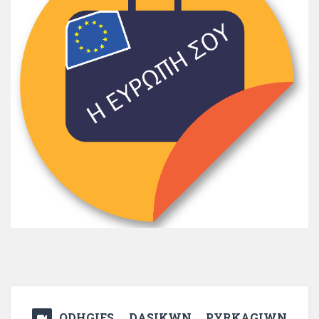
ODHGIES DASIKWN PYRKAGIWN