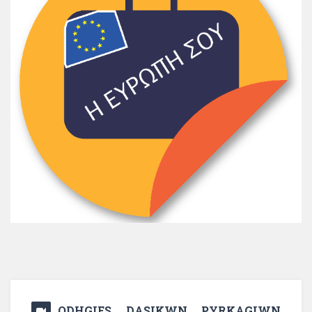
ODHGIES DASIKWN PYRKAGIWN