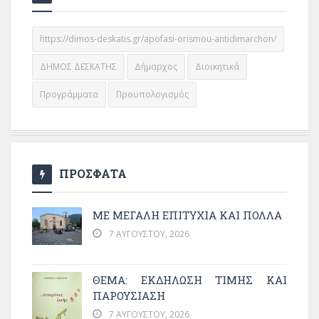
https://dimos-deskatis.gr/apofasi-orismou-antidimarchon/
ΔΗΜΟΣ ΔΕΣΚΑΤΗΣ
Δήμαρχος
Διοικητικά
Προγράμματα
Προϋπολογισμός
ΠΡΟΣΦΑΤΑ
ΜΕ ΜΕΓΆΛΗ ΕΠΙΤΥΧΊΑ ΚΑΙ ΠΟΛΛΆ
7 ΑΥΓΟΎΣΤΟΥ, 2026
ΘΈΜΑ: ΕΚΔΉΛΩΣΗ ΤΙΜΉΣ ΚΑΙ
ΠΑΡΟΥΣΊΑΣΗ
7 ΑΥΓΟΎΣΤΟΥ, 2026