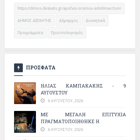
https://dimos-deskatis.gr/apofasi-orismou-antidimarchon/
ΔΗΜΟΣ ΔΕΣΚΑΤΗΣ
Δήμαρχος
Διοικητικά
Προγράμματα
Προϋπολογισμός
ΠΡΟΣΦΑΤΑ
ΗΛΙΑΣ ΚΑΜΠΑΚΑΚΗΣ - 9
ΑΥΓΟΥΣΤΟΥ
6 ΑΥΓΟΎΣΤΟΥ, 2026
ΜΕ ΜΕΓΆΛΗ ΕΠΙΤΥΧΊΑ
ΠΡΑΓΜΑΤΟΠΟΙΉΘΗΚΕ Η
6 ΑΥΓΟΎΣΤΟΥ, 2026