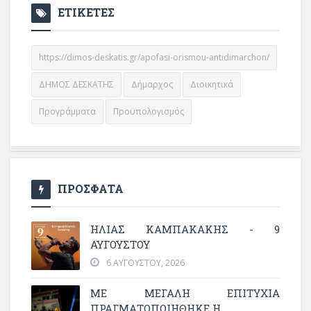
ΕΤΙΚΕΤΕΣ
https://dimos-deskatis.gr/apofasi-orismou-antidimarchon/
ΔΗΜΟΣ ΔΕΣΚΑΤΗΣ
Δήμαρχος
Διοικητικά
Προγράμματα
Προϋπολογισμός
ΠΡΟΣΦΑΤΑ
ΗΛΙΑΣ ΚΑΜΠΑΚΑΚΗΣ - 9
ΑΥΓΟΥΣΤΟΥ
6 ΑΥΓΟΎΣΤΟΥ, 2026
ΜΕ ΜΕΓΆΛΗ ΕΠΙΤΥΧΊΑ
ΠΡΑΓΜΑΤΟΠΟΙΉΘΗΚΕ Η