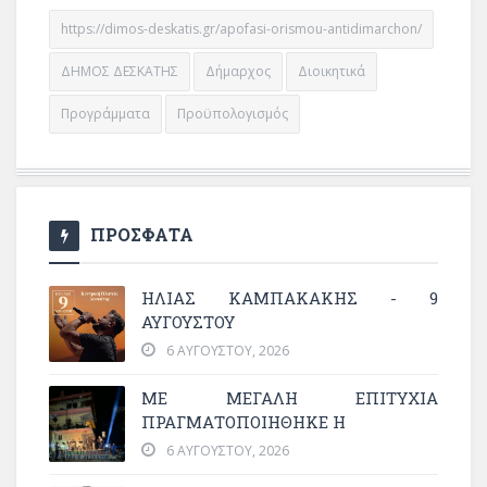
https://dimos-deskatis.gr/apofasi-orismou-antidimarchon/
ΔΗΜΟΣ ΔΕΣΚΑΤΗΣ
Δήμαρχος
Διοικητικά
Προγράμματα
Προϋπολογισμός
ΠΡΟΣΦΑΤΑ
ΗΛΙΑΣ ΚΑΜΠΑΚΑΚΗΣ - 9
ΑΥΓΟΥΣΤΟΥ
6 ΑΥΓΟΎΣΤΟΥ, 2026
ΜΕ ΜΕΓΆΛΗ ΕΠΙΤΥΧΊΑ
ΠΡΑΓΜΑΤΟΠΟΙΉΘΗΚΕ Η
6 ΑΥΓΟΎΣΤΟΥ, 2026