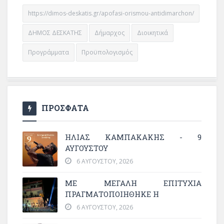
https://dimos-deskatis.gr/apofasi-orismou-antidimarchon/
ΔΗΜΟΣ ΔΕΣΚΑΤΗΣ
Δήμαρχος
Διοικητικά
Προγράμματα
Προϋπολογισμός
ΠΡΟΣΦΑΤΑ
ΗΛΙΑΣ ΚΑΜΠΑΚΑΚΗΣ - 9
ΑΥΓΟΥΣΤΟΥ
6 ΑΥΓΟΎΣΤΟΥ, 2026
ΜΕ ΜΕΓΆΛΗ ΕΠΙΤΥΧΊΑ
ΠΡΑΓΜΑΤΟΠΟΙΉΘΗΚΕ Η
6 ΑΥΓΟΎΣΤΟΥ, 2026