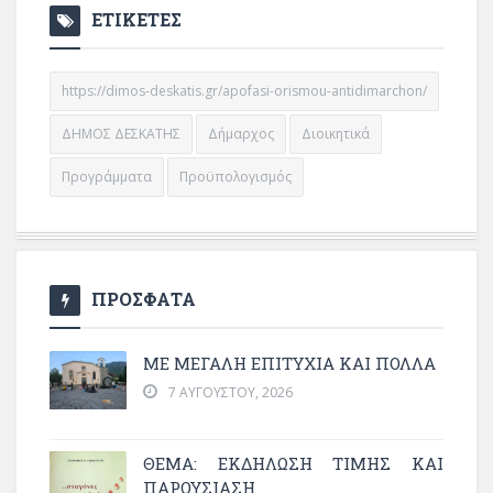
ΕΤΙΚΕΤΕΣ
https://dimos-deskatis.gr/apofasi-orismou-antidimarchon/
ΔΗΜΟΣ ΔΕΣΚΑΤΗΣ
Δήμαρχος
Διοικητικά
Προγράμματα
Προϋπολογισμός
ΠΡΟΣΦΑΤΑ
ΜΕ ΜΕΓΆΛΗ ΕΠΙΤΥΧΊΑ ΚΑΙ ΠΟΛΛΆ
7 ΑΥΓΟΎΣΤΟΥ, 2026
ΘΈΜΑ: ΕΚΔΉΛΩΣΗ ΤΙΜΉΣ ΚΑΙ
ΠΑΡΟΥΣΊΑΣΗ