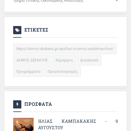
Τμήμα Τοπικής Οικονομικής Ανάπτυξης
ΕΤΙΚΕΤΕΣ
https://dimos-deskatis.gr/apofasi-orismou-antidimarchon/
ΔΗΜΟΣ ΔΕΣΚΑΤΗΣ
Δήμαρχος
Διοικητικά
Προγράμματα
Προϋπολογισμός
ΠΡΟΣΦΑΤΑ
ΗΛΙΑΣ ΚΑΜΠΑΚΑΚΗΣ - 9
ΑΥΓΟΥΣΤΟΥ