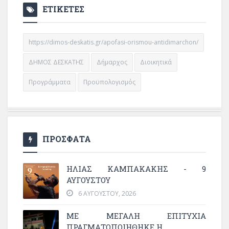
ΕΤΙΚΕΤΕΣ
https://dimos-deskatis.gr/apofasi-orismou-antidimarchon/
ΔΗΜΟΣ ΔΕΣΚΑΤΗΣ
Δήμαρχος
Διοικητικά
Προγράμματα
Προϋπολογισμός
ΠΡΟΣΦΑΤΑ
ΗΛΙΑΣ ΚΑΜΠΑΚΑΚΗΣ - 9
ΑΥΓΟΥΣΤΟΥ
6 ΑΥΓΟΎΣΤΟΥ, 2026
ΜΕ ΜΕΓΆΛΗ ΕΠΙΤΥΧΊΑ
ΠΡΑΓΜΑΤΟΠΟΙΉΘΗΚΕ Η