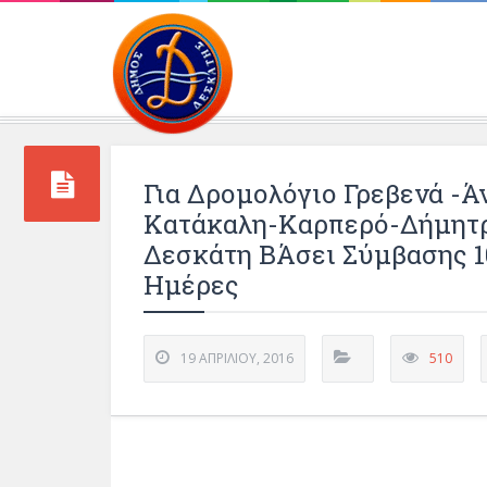
Περιβάλλοντος και 
Για Δρομολόγιο Γρεβενά -Ά
Κατάκαλη-Καρπερό-Δήμητ
Δεσκάτη ΒΆσει Σύμβασης 10
Ημέρες
19 ΑΠΡΙΛΊΟΥ, 2016
510