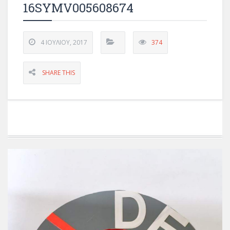
16SYMV005608674
4 ΙΟΥΛΊΟΥ, 2017
374
SHARE THIS