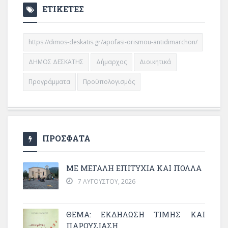
ΕΤΙΚΕΤΕΣ
https://dimos-deskatis.gr/apofasi-orismou-antidimarchon/
ΔΗΜΟΣ ΔΕΣΚΑΤΗΣ
Δήμαρχος
Διοικητικά
Προγράμματα
Προϋπολογισμός
ΠΡΟΣΦΑΤΑ
ΜΕ ΜΕΓΆΛΗ ΕΠΙΤΥΧΊΑ ΚΑΙ ΠΟΛΛΆ
7 ΑΥΓΟΎΣΤΟΥ, 2026
ΘΈΜΑ: ΕΚΔΉΛΩΣΗ ΤΙΜΉΣ ΚΑΙ
ΠΑΡΟΥΣΊΑΣΗ