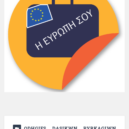
ODHGIES DASIKWN PYRKAGIWN