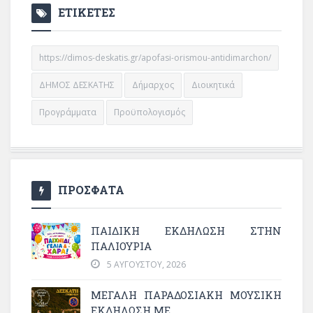
ΕΤΙΚΕΤΕΣ
https://dimos-deskatis.gr/apofasi-orismou-antidimarchon/
ΔΗΜΟΣ ΔΕΣΚΑΤΗΣ
Δήμαρχος
Διοικητικά
Προγράμματα
Προϋπολογισμός
ΠΡΟΣΦΑΤΑ
ΠΑΙΔΙΚΗ ΕΚΔΗΛΩΣΗ ΣΤΗΝ
ΠΑΛΙΟΥΡΙΑ
5 ΑΥΓΟΎΣΤΟΥ, 2026
ΜΕΓΆΛΗ ΠΑΡΑΔΟΣΙΑΚΉ ΜΟΥΣΙΚΉ
ΕΚΔΉΛΩΣΗ ΜΕ