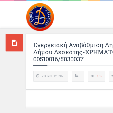
Περιβάλλοντος και 
Ενεργειακή Αναβάθμιση Δ
Δήμου Δεσκάτης-ΧΡΗΜΑ
00510016/5030037
2 ΙΟΥΝΊΟΥ, 2020
169