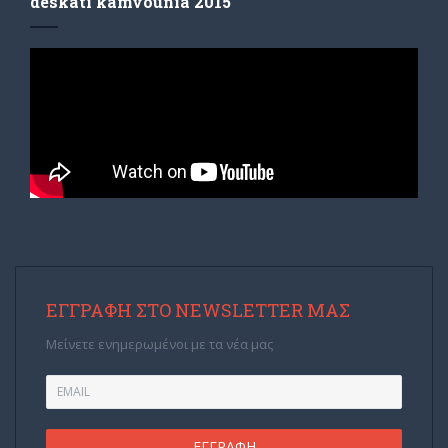
deskati kamvounia 2015
ΕΓΓΡΑΦΉ ΣΤΟ NEWSLETTER ΜΑΣ
Μείνετε ενημερωμένοι με τα νέα μας