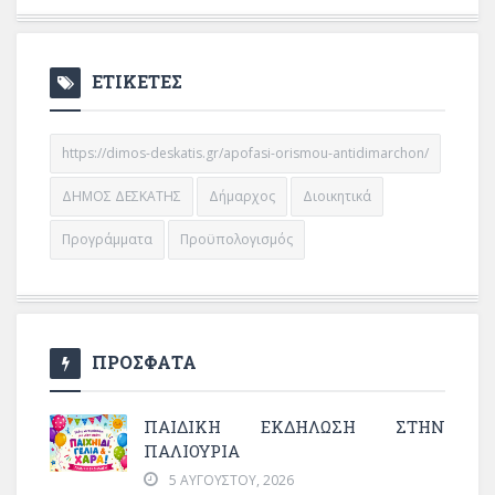
ΕΤΙΚΕΤΕΣ
https://dimos-deskatis.gr/apofasi-orismou-antidimarchon/
ΔΗΜΟΣ ΔΕΣΚΑΤΗΣ
Δήμαρχος
Διοικητικά
Προγράμματα
Προϋπολογισμός
ΠΡΟΣΦΑΤΑ
ΠΑΙΔΙΚΗ ΕΚΔΗΛΩΣΗ ΣΤΗΝ
ΠΑΛΙΟΥΡΙΑ
5 ΑΥΓΟΎΣΤΟΥ, 2026