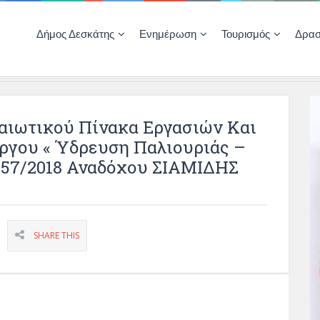
Δήμος Δεσκάτης
Ενημέρωση
Τουρισμός
Δρασ
Ποιότητας Ζωής
ΚΕΝΤΡΟ ΚΟΙΝΟΤΗΤΑΣ ΔΕΣΚΑΤΗΣ
Δημοπρασίες-Διαγωνισμοί – Έργα
Απολογισμοί – Ισολογισμοί Δήμου
Δηλώσεις περιουσιακής κατάστασης αιρετών
ΚΕΝΤΡΟ ΚΟΙΝΟΤΗΤΑΣ – ΠΛΗΡΟΦΟΡΗΣΗ
αιωτικού Πίνακα Εργασιών Και
Έργου « Ύδρευση Παλιουριάς –
. 57/2018 Αναδόχου ΣΙΑΜΙΔΗΣ
SHARE THIS