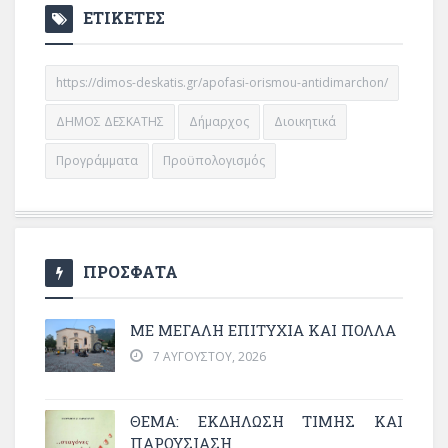
ΕΤΙΚΕΤΕΣ
https://dimos-deskatis.gr/apofasi-orismou-antidimarchon/
ΔΗΜΟΣ ΔΕΣΚΑΤΗΣ
Δήμαρχος
Διοικητικά
Προγράμματα
Προϋπολογισμός
ΠΡΟΣΦΑΤΑ
ΜΕ ΜΕΓΆΛΗ ΕΠΙΤΥΧΊΑ ΚΑΙ ΠΟΛΛΆ
7 ΑΥΓΟΎΣΤΟΥ, 2026
ΘΈΜΑ: ΕΚΔΉΛΩΣΗ ΤΙΜΉΣ ΚΑΙ
ΠΑΡΟΥΣΊΑΣΗ