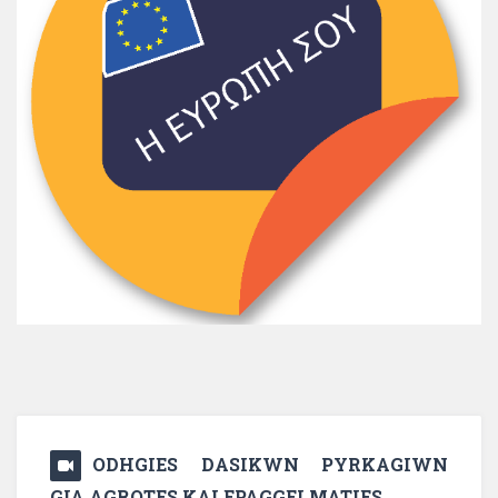
ODHGIES DASIKWN PYRKAGIWN
GIA AGROTES KAI EPAGGELMATIES