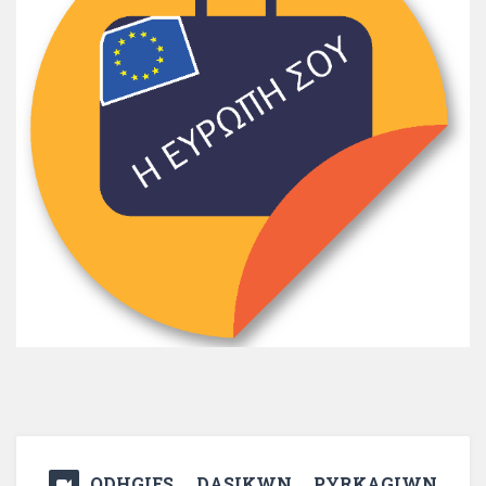
ODHGIES DASIKWN PYRKAGIWN