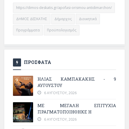
https://dimos-deskatis.gr/apofasi-orismou-antidimarchon/
ΔΗΜΟΣ ΔΕΣΚΑΤΗΣ
Δήμαρχος
Διοικητικά
Προγράμματα
Προϋπολογισμός
ΠΡΟΣΦΑΤΑ
ΗΛΙΑΣ ΚΑΜΠΑΚΑΚΗΣ - 9
ΑΥΓΟΥΣΤΟΥ
6 ΑΥΓΟΎΣΤΟΥ, 2026
ΜΕ ΜΕΓΆΛΗ ΕΠΙΤΥΧΊΑ
ΠΡΑΓΜΑΤΟΠΟΙΉΘΗΚΕ Η
6 ΑΥΓΟΎΣΤΟΥ, 2026