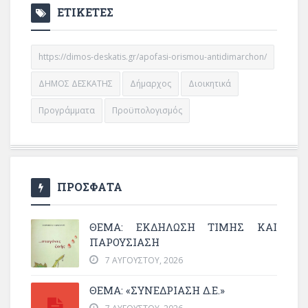
ΕΤΙΚΕΤΕΣ
https://dimos-deskatis.gr/apofasi-orismou-antidimarchon/
ΔΗΜΟΣ ΔΕΣΚΑΤΗΣ
Δήμαρχος
Διοικητικά
Προγράμματα
Προϋπολογισμός
ΠΡΟΣΦΑΤΑ
ΘΈΜΑ: ΕΚΔΉΛΩΣΗ ΤΙΜΉΣ ΚΑΙ
ΠΑΡΟΥΣΊΑΣΗ
7 ΑΥΓΟΎΣΤΟΥ, 2026
ΘΕΜΑ: «ΣΥΝΕΔΡΊΑΣΗ Δ.Ε.»