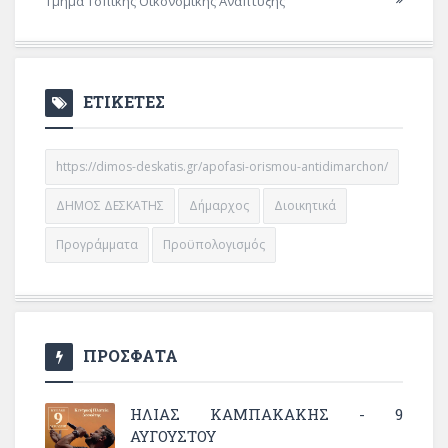
Τμήμα Τοπικής Οικονομικής Ανάπτυξης
ΕΤΙΚΕΤΕΣ
https://dimos-deskatis.gr/apofasi-orismou-antidimarchon/
ΔΗΜΟΣ ΔΕΣΚΑΤΗΣ
Δήμαρχος
Διοικητικά
Προγράμματα
Προϋπολογισμός
ΠΡΟΣΦΑΤΑ
ΗΛΙΑΣ ΚΑΜΠΑΚΑΚΗΣ - 9
ΑΥΓΟΥΣΤΟΥ