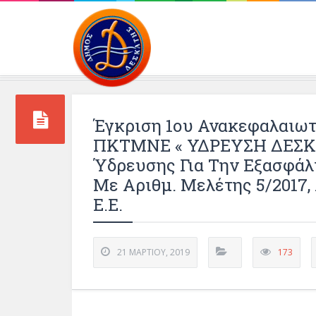
Περιβάλλοντος και 
Έγκριση 1ου Ανακεφαλαιωτ
ΠΚΤΜΝΕ « ΥΔΡΕΥΣΗ ΔΕΣΚΑ
Ύδρευσης Για Την Εξασφάλ
Με Αριθμ. Μελέτης 5/2017,
Ε.Ε.
21 ΜΑΡΤΊΟΥ, 2019
173