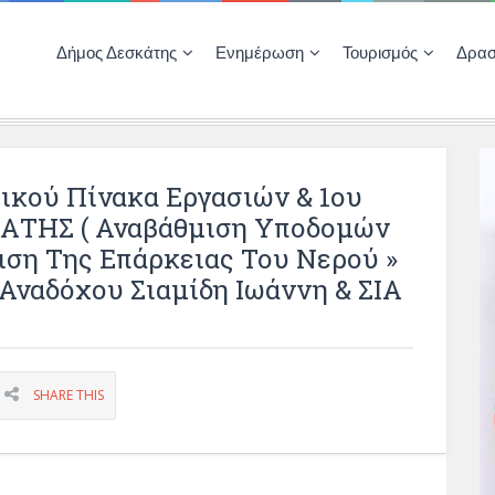
Δήμος Δεσκάτης
Ενημέρωση
Τουρισμός
Δρασ
Ποιότητας Ζωής
ΚΕΝΤΡΟ ΚΟΙΝΟΤΗΤΑΣ ΔΕΣΚΑΤΗΣ
Δημοπρασίες-Διαγωνισμοί – Έργα
Απολογισμοί – Ισολογισμοί Δήμου
Δηλώσεις περιουσιακής κατάστασης αιρετών
ΚΕΝΤΡΟ ΚΟΙΝΟΤΗΤΑΣ – ΠΛΗΡΟΦΟΡΗΣΗ
ικού Πίνακα Εργασιών & 1ου
ΤΗΣ ( Αναβάθμιση Υποδομών
ιση Της Επάρκειας Του Νερού »
 Αναδόχου Σιαμίδη Ιωάννη & ΣΙΑ
SHARE THIS