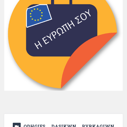
ODHGIES DASIKWN PYRKAGIWN