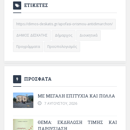
ΕΤΙΚΕΤΕΣ
https://dimos-deskatis.gr/apofasi-orismou-antidimarchon/
ΔΗΜΟΣ ΔΕΣΚΑΤΗΣ
Δήμαρχος
Διοικητικά
Προγράμματα
Προϋπολογισμός
ΠΡΟΣΦΑΤΑ
ΜΕ ΜΕΓΆΛΗ ΕΠΙΤΥΧΊΑ ΚΑΙ ΠΟΛΛΆ
7 ΑΥΓΟΎΣΤΟΥ, 2026
ΘΈΜΑ: ΕΚΔΉΛΩΣΗ ΤΙΜΉΣ ΚΑΙ
ΠΑΡΟΥΣΊΑΣΗ