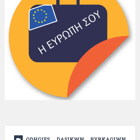
ODHGIES DASIKWN PYRKAGIWN