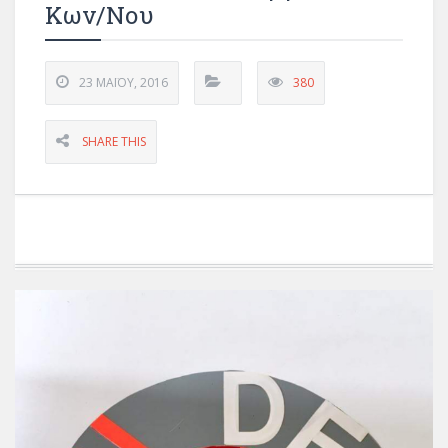
Κων/νου
23 ΜΑΪ́ΟΥ, 2016
380
SHARE THIS