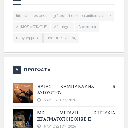
https://dimos-deskatis.gr/apofasi-orismou-antidimarchon/
ΔΗΜΟΣ ΔΕΣΚΑΤΗΣ
Δήμαρχος
Διοικητικά
Προγράμματα
Προϋπολογισμός
ΠΡΟΣΦΑΤΑ
ΗΛΙΑΣ ΚΑΜΠΑΚΑΚΗΣ - 9
ΑΥΓΟΥΣΤΟΥ
6 ΑΥΓΟΎΣΤΟΥ, 2026
ΜΕ ΜΕΓΆΛΗ ΕΠΙΤΥΧΊΑ
ΠΡΑΓΜΑΤΟΠΟΙΉΘΗΚΕ Η
6 ΑΥΓΟΎΣΤΟΥ, 2026