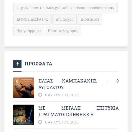
https://dimos-deskatis.gr/apofasi-orismou-antidimarchon/
ΔΗΜΟΣ ΔΕΣΚΑΤΗΣ
Δήμαρχος
Διοικητικά
Προγράμματα
Προϋπολογισμός
ΠΡΟΣΦΑΤΑ
ΗΛΙΑΣ ΚΑΜΠΑΚΑΚΗΣ - 9
ΑΥΓΟΥΣΤΟΥ
6 ΑΥΓΟΎΣΤΟΥ, 2026
ΜΕ ΜΕΓΆΛΗ ΕΠΙΤΥΧΊΑ
ΠΡΑΓΜΑΤΟΠΟΙΉΘΗΚΕ Η
6 ΑΥΓΟΎΣΤΟΥ, 2026