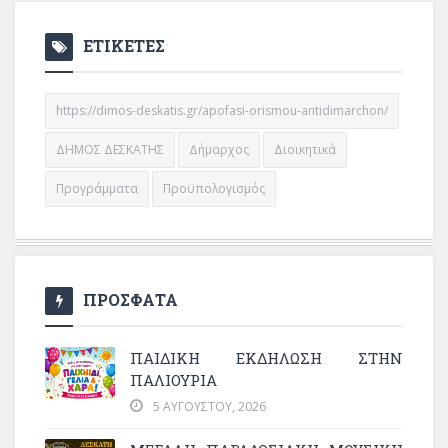
ΕΤΙΚΕΤΕΣ
https://dimos-deskatis.gr/apofasi-orismou-antidimarchon/
ΔΗΜΟΣ ΔΕΣΚΑΤΗΣ
Δήμαρχος
Διοικητικά
Προγράμματα
Προϋπολογισμός
ΠΡΟΣΦΑΤΑ
ΠΑΙΔΙΚΗ ΕΚΔΗΛΩΣΗ ΣΤΗΝ
ΠΑΛΙΟΥΡΙΑ
5 ΑΥΓΟΎΣΤΟΥ, 2026