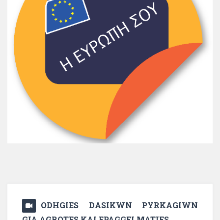
ODHGIES DASIKWN PYRKAGIWN
GIA AGROTES KAI EPAGGELMATIES