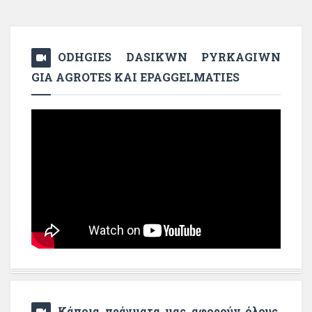
ODHGIES DASIKWN PYRKAGIWN
GIA AGROTES KAI EPAGGELMATIES
Κάποια πράγματα μας αφορούν όλους,