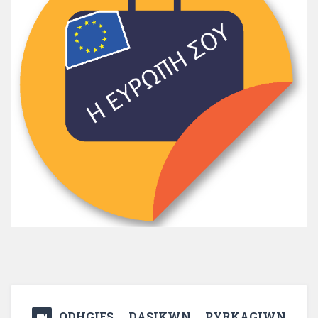
ODHGIES DASIKWN PYRKAGIWN