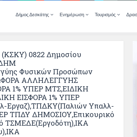
Δήμος Δεσκάτης
Ενημέρωση
Τουρισμός
Δρασ
Ποιότητας Ζωής
ΚΕΝΤΡΟ ΚΟΙΝΟΤΗΤΑΣ ΔΕΣΚΑΤΗΣ
Δημοπρασίες-Διαγωνισμοί – Έργα
Απολογισμοί – Ισολογισμοί Δήμου
Δηλώσεις περιουσιακής κατάστασης αιρετών
ΚΕΝΤΡΟ ΚΟΙΝΟΤΗΤΑΣ – ΠΛΗΡΟΦΟΡΗΣΗ
(ΚΣΚΥ) 0822 Δημοσίου
.ΔΗΜ
γγύης Φυσικών Προσώπων
 ΕΙΣΦΟΡΑ ΑΛΛΗΛΕΓΓΥΗΣ
ΟΡΑ 1% ΥΠΕΡ ΜΤΣ,ΕΙΔΙΚΗ
ΔΙΚΗ ΕΙΣΦΟΡΑ 1% ΥΠΕΡ
-Εργαζ),ΤΠΔΚΥ(Παλιών Υπαλλ-
ΠΕΡ ΤΠΔΥ ΔΗΜΟΣΙΟΥ,Επικουρικό
ό ΤΣΜΕΔΕ(εργοδότη),ΙΚΑ
),ΙΚΑ