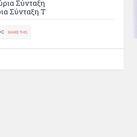
ύρια Σύνταξη
ια Σύνταξη Τ
SHARE THIS