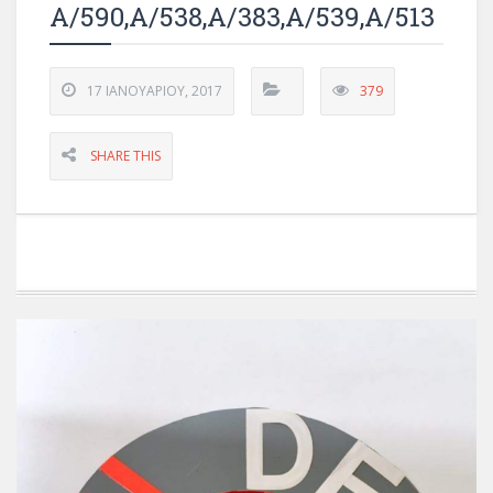
Α/590,Α/538,Α/383,Α/539,Α/513
17 ΙΑΝΟΥΑΡΊΟΥ, 2017
379
SHARE THIS