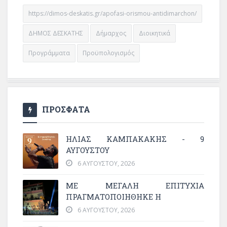
https://dimos-deskatis.gr/apofasi-orismou-antidimarchon/
ΔΗΜΟΣ ΔΕΣΚΑΤΗΣ
Δήμαρχος
Διοικητικά
Προγράμματα
Προϋπολογισμός
ΠΡΟΣΦΑΤΑ
ΗΛΙΑΣ ΚΑΜΠΑΚΑΚΗΣ - 9
ΑΥΓΟΥΣΤΟΥ
6 ΑΥΓΟΎΣΤΟΥ, 2026
ΜΕ ΜΕΓΆΛΗ ΕΠΙΤΥΧΊΑ
ΠΡΑΓΜΑΤΟΠΟΙΉΘΗΚΕ Η
6 ΑΥΓΟΎΣΤΟΥ, 2026