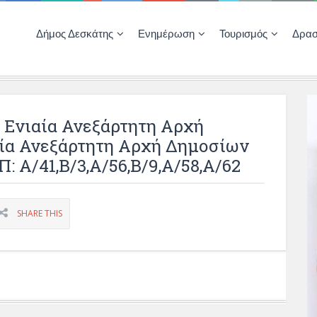
Δήμος Δεσκάτης
Ενημέρωση
Τουρισμός
Δρασ
Ποιότητας Ζωής
ΚΕΝΤΡΟ ΚΟΙΝΟΤΗΤΑΣ ΔΕΣΚΑΤΗΣ
Δημοπρασίες-Διαγωνισμοί – Έργα
Απολογισμοί – Ισολογισμοί Δήμου
Δηλώσεις περιουσιακής κατάστασης αιρετών
ΚΕΝΤΡΟ ΚΟΙΝΟΤΗΤΑΣ – ΠΛΗΡΟΦΟΡΗΣΗ
νιαία Ανεξάρτητη Αρχή
ία Ανεξάρτητη Αρχή Δημοσίων
 Α/41,Β/3,Α/56,Β/9,Α/58,Α/62
SHARE THIS