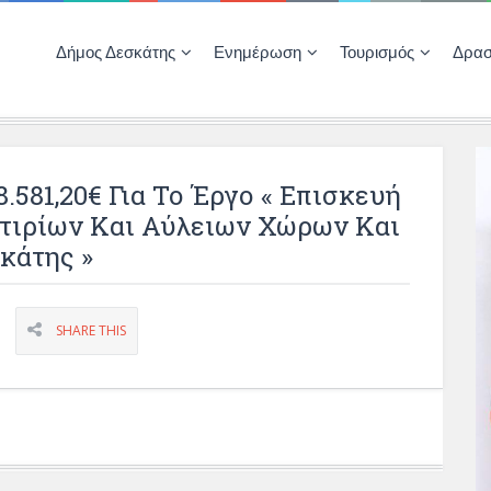
Δήμος Δεσκάτης
Ενημέρωση
Τουρισμός
Δρασ
Ποιότητας Ζωής
ΚΕΝΤΡΟ ΚΟΙΝΟΤΗΤΑΣ ΔΕΣΚΑΤΗΣ
Δημοπρασίες-Διαγωνισμοί – Έργα
Απολογισμοί – Ισολογισμοί Δήμου
Δηλώσεις περιουσιακής κατάστασης αιρετών
ΚΕΝΤΡΟ ΚΟΙΝΟΤΗΤΑΣ – ΠΛΗΡΟΦΟΡΗΣΗ
581,20€ Για Το Έργο « Επισκευή
τιρίων Και Αύλειων Χώρων Και
κάτης »
SHARE THIS